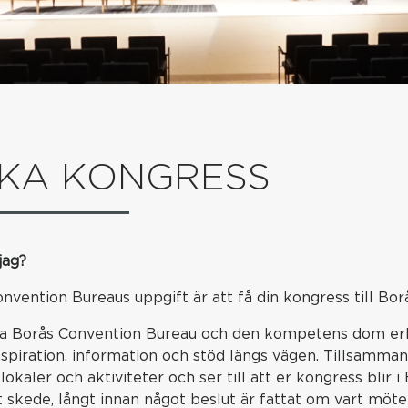
KA KONGRESS
jag?
nvention Bureaus uppgift är att få din kongress till Borå
ta Borås Convention Bureau och den kompetens dom erbj
nspiration, information och stöd längs vägen. Tillsammans
lokaler och aktiviteter och ser till att er kongress bli
gt skede, långt innan något beslut är fattat om vart mötet