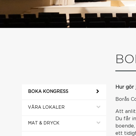
BO
Hur gör 
BOKA KONGRESS
Borås Co
VÅRA LOKALER
Att anli
Du får i
MAT & DRYCK
boende, 
ett tidi