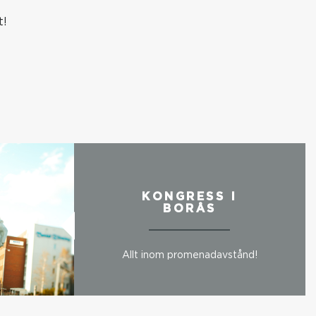
t!
KONGRESS I
BORÅS
Allt inom promenadavstånd!