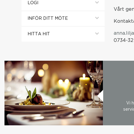
LOGI
Vårt gem
INFÖR DITT MÖTE
Kontakta
anna.lil
HITTA HIT
0734-32
Vi 
servi