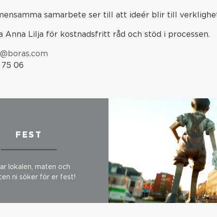
ensamma samarbete ser till att ideér blir till verklighe
 Anna Lilja för kostnadsfritt råd och stöd i processen.
ja@boras.com
 75 06
FEST
har lokalen, maten och
cen ni söker för er fest!